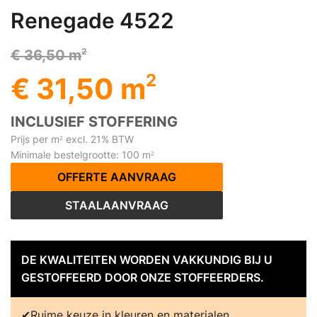
Renegade 4522
2
€ 36,50 m
2
€ 31,50 m
INCLUSIEF STOFFERING
Prijs per m
excl. 21% BTW
2
Minimale bestelgrootte: 100 m
2
OFFERTE AANVRAAG
STAALAANVRAAG
DE KWALITEITEN WORDEN VAKKUNDIG BIJ U
GESTOFFEERD DOOR ONZE STOFFEERDERS.
Ruime keuze in kleuren en materialen