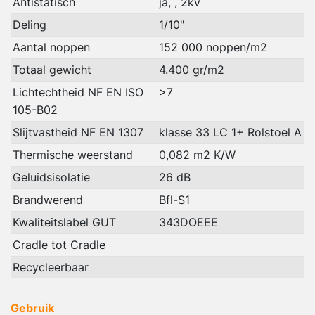
Antistatisch
ja, , 2kv
Deling
1/10"
Aantal noppen
152 000 noppen/m2
Totaal gewicht
4.400 gr/m2
Lichtechtheid NF EN ISO
>7
105-B02
Slijtvastheid NF EN 1307
klasse 33 LC 1+ Rolstoel A
Thermische weerstand
0,082 m2 K/W
Geluidsisolatie
26 dB
Brandwerend
Bfl-S1
Kwaliteitslabel GUT
343DOEEE
Cradle tot Cradle
Recycleerbaar
Gebruik