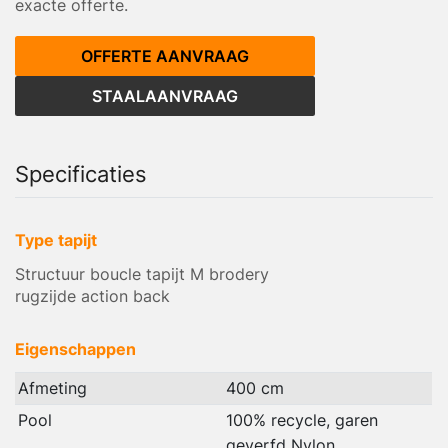
exacte offerte.
OFFERTE AANVRAAG
STAALAANVRAAG
Specificaties
Type tapijt
Structuur boucle tapijt M brodery
rugzijde action back
Eigenschappen
Afmeting
400 cm
Pool
100% recycle, garen
geverfd Nylon