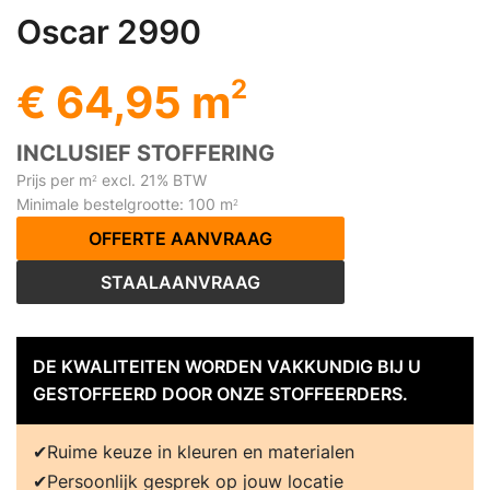
Oscar 2990
2
€ 64,95 m
INCLUSIEF STOFFERING
Prijs per m
excl. 21% BTW
2
Minimale bestelgrootte: 100 m
2
OFFERTE AANVRAAG
STAALAANVRAAG
DE KWALITEITEN WORDEN VAKKUNDIG BIJ U
GESTOFFEERD DOOR ONZE STOFFEERDERS.
Ruime keuze in kleuren en materialen
Persoonlijk gesprek op jouw locatie