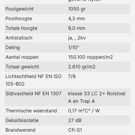
Poolgewicht
1050 gr
Poolhoogte
4,3 mm
Totale hoogte
9,0 mm
Antistatisch
ja, , 2kv
Deling
1/10"
Aantal noppen
150.100 noppen/m2
Totaal gewicht
2.610 gr/m2
Lichtechtheid NF EN ISO
7/8
105-B02
Slijtvastheid NF EN 1307
klasse 33 LC 2+ Rolstoel
A en Trap A
Thermische weerstand
0,17 m²C° / W
Geluidsisolatie
27 dB
Brandwerend
Cfl-S1