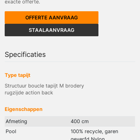
exacte offerte.
OFFERTE AANVRAAG
STAALAANVRAAG
Specificaties
Type tapijt
Structuur boucle tapijt M brodery
rugzijde action back
Eigenschappen
Afmeting
400 cm
Pool
100% recycle, garen
geverfd Nylon