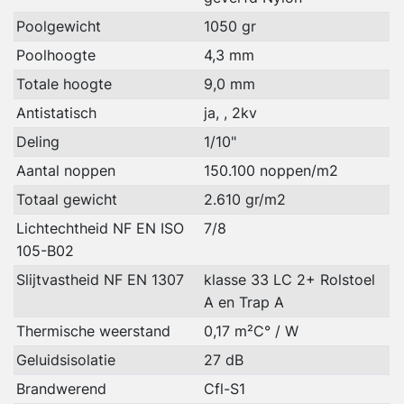
Poolgewicht
1050 gr
Poolhoogte
4,3 mm
Totale hoogte
9,0 mm
Antistatisch
ja, , 2kv
Deling
1/10"
Aantal noppen
150.100 noppen/m2
Totaal gewicht
2.610 gr/m2
Lichtechtheid NF EN ISO
7/8
105-B02
Slijtvastheid NF EN 1307
klasse 33 LC 2+ Rolstoel
A en Trap A
Thermische weerstand
0,17 m²C° / W
Geluidsisolatie
27 dB
Brandwerend
Cfl-S1