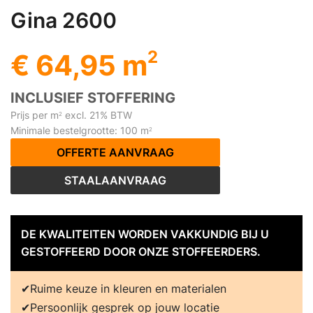
Gina 2600
2
€ 64,95 m
INCLUSIEF STOFFERING
Prijs per m
excl. 21% BTW
2
Minimale bestelgrootte: 100 m
2
OFFERTE AANVRAAG
STAALAANVRAAG
DE KWALITEITEN WORDEN VAKKUNDIG BIJ U
GESTOFFEERD DOOR ONZE STOFFEERDERS.
Ruime keuze in kleuren en materialen
Persoonlijk gesprek op jouw locatie