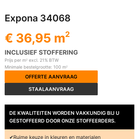
Expona 34068
2
€ 36,95 m
INCLUSIEF STOFFERING
Prijs per m
excl. 21% BTW
2
Minimale bestelgrootte: 100 m
2
OFFERTE AANVRAAG
STAALAANVRAAG
DE KWALITEITEN WORDEN VAKKUNDIG BIJ U
GESTOFFEERD DOOR ONZE STOFFEERDERS.
Ruime keuze in kleuren en materialen