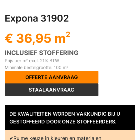
Expona 31902
2
€ 36,95 m
INCLUSIEF STOFFERING
Prijs per m
excl. 21% BTW
2
Minimale bestelgrootte: 100 m
2
OFFERTE AANVRAAG
STAALAANVRAAG
DE KWALITEITEN WORDEN VAKKUNDIG BIJ U
GESTOFFEERD DOOR ONZE STOFFEERDERS.
Ruime keuze in kleuren en materialen