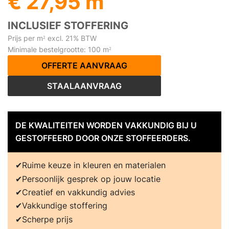
€ 27,95 m
INCLUSIEF STOFFERING
Prijs per m
excl. 21% BTW
2
Minimale bestelgrootte: 100 m
2
OFFERTE AANVRAAG
STAALAANVRAAG
DE KWALITEITEN WORDEN VAKKUNDIG BIJ U
GESTOFFEERD DOOR ONZE STOFFEERDERS.
Ruime keuze in kleuren en materialen
Persoonlijk gesprek op jouw locatie
Creatief en vakkundig advies
Vakkundige stoffering
Scherpe prijs