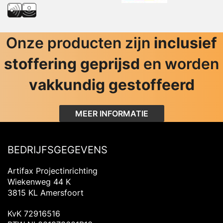
Onze producten zijn
inclusief
stoffering geprijsd
en worden
vakkundig gestoffeerd
MEER INFORMATIE
BEDRIJFSGEGEVENS
Artifax Projectinrichting
Wiekenweg 44 K
3815 KL Amersfoort
KvK 72916516