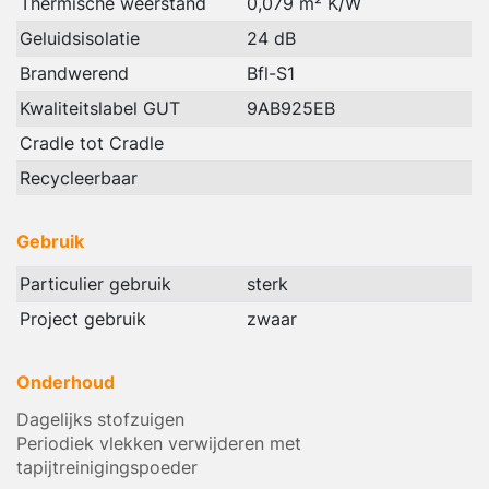
Thermische weerstand
0,079 m² K/W
Geluidsisolatie
24 dB
Brandwerend
Bfl-S1
Kwaliteitslabel GUT
9AB925EB
Cradle tot Cradle
Recycleerbaar
Gebruik
Particulier gebruik
sterk
Project gebruik
zwaar
Onderhoud
Dagelijks stofzuigen
Periodiek vlekken verwijderen met
tapijtreinigingspoeder