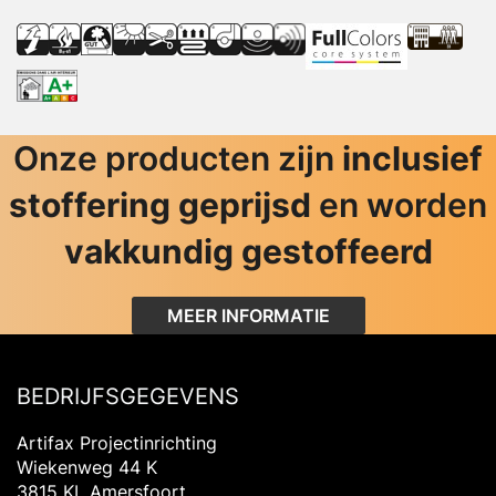
Onze producten zijn
inclusief
stoffering geprijsd
en worden
vakkundig gestoffeerd
MEER INFORMATIE
BEDRIJFSGEGEVENS
Artifax Projectinrichting
Wiekenweg 44 K
3815 KL Amersfoort