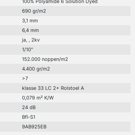
100% Polyamide 6 Solution Dyed
690 gr/m2
3,1 mm
6,4 mm
ja, , 2kv
1/10"
152.000 noppen/m2
4.400 gr/m2
>7
klasse 33 LC 2+ Rolstoel A
0,079 m² K/W
24 dB
Bfl-S1
9AB925EB