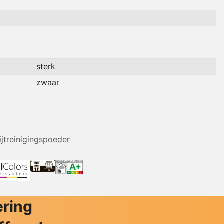
sterk
zwaar
ijtreinigingspoeder
ering