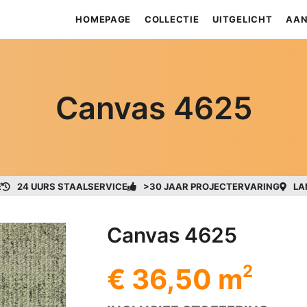
HOMEPAGE
COLLECTIE
UITGELICHT
AAN
Canvas 4625
E
24 UURS STAALSERVICE
>30 JAAR PROJECTERVARING
LA
Canvas 4625
2
€ 36,50 m