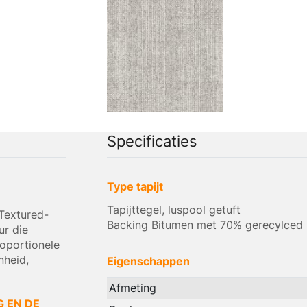
Specificaties
Type tapijt
Tapijttegel, luspool getuft
Textured-
Backing Bitumen met 70% gerecylced 
ur die
roportionele
nheid,
Eigenschappen
Afmeting
G EN DE