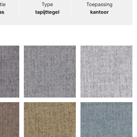
tie
Type
Toepassing
as
tapijttegel
kantoor