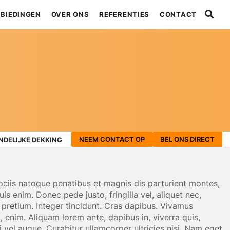
BIEDINGEN
OVER ONS
REFERENTIES
CONTACT
NEEM CONTACT OP
BEL ONS DIRECT
NDELIJKE DEKKING
ciis natoque penatibus et magnis dis parturient montes,
s enim. Donec pede justo, fringilla vel, aliquet nec,
s pretium. Integer tincidunt. Cras dapibus. Vivamus
, enim. Aliquam lorem ante, dapibus in, viverra quis,
si vel augue. Curabitur ullamcorper ultricies nisi. Nam eget