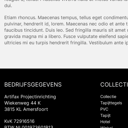
dui.
Etiam rhoncus. Maecenas tempus, tellus eget condimentu
pulvinar, hendrerit id, lorem. Maecenas nec odio et ante 
faucibus tincidunt. Duis leo. Sed fringilla mauris sit am
gravida magna mi a libero. Fusce vulputate eleifend sapi
ultricies mi eu turpis hendrerit fringilla. Vestibulum ante 
BEDRIJFSGEGEVENS
COLLECTI
Artifax Projectinrichting
Collectie
Wiekenweg 44 K
Tapijttegels
3815 KL Amersfoort
PVC
Tapijt
KvK 72916516
Hotel
BTW NL001973601B13
Winkel