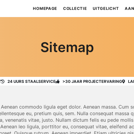
HOMEPAGE
COLLECTIE
UITGELICHT
AAN
Sitemap
E
24 UURS STAALSERVICE
>30 JAAR PROJECTERVARING
LA
t. Aenean commodo ligula eget dolor. Aenean massa. Cum so
ellentesque eu, pretium quis, sem. Nulla consequat massa qui
 a, venenatis vitae, justo. Nullam dictum felis eu pede molli
enean leo ligula, porttitor eu, consequat vitae, eleifend ac
laoreet. Quisque rutrum. Aenean imperdiet. Etiam ultricies ni