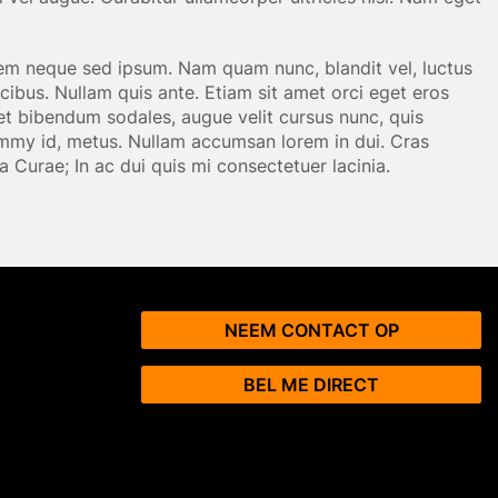
em neque sed ipsum. Nam quam nunc, blandit vel, luctus
cibus. Nullam quis ante. Etiam sit amet orci eget eros
get bibendum sodales, augue velit cursus nunc, quis
ummy id, metus. Nullam accumsan lorem in dui. Cras
ia Curae; In ac dui quis mi consectetuer lacinia.
NEEM CONTACT OP
BEL ME DIRECT