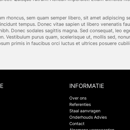
m rhoncus, sem quam semper libero, sit amet adipiscing s
tincidunt tempus. Donec vitae sapien ut libero venenatis fau
et nibh. Donec sodales sagittis magna. Sed consequat, leo e
en. Vestibulum purus quam, scelerisque ut, mollis sed, non
ipsum primis in faucibus orci luctus et ultrices posuere cubil
E
INFORMATIE
Over ons
Referenties
Staal aanvragen
Onderhouds Advies
Contact
Algemene voorwaarden