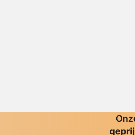
Onze
gepri