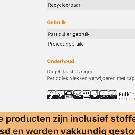
Recycleerbaar
Gebruik
Particulier gebruik
Project gebruik
Onderhoud
Dagelijks stofzuigen
Periodiek vlekken verwijderen met tap
 producten zijn
inclusief stoff
jsd
en worden
vakkundig gesto