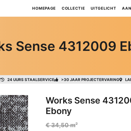
HOMEPAGE
COLLECTIE
UITGELICHT
AAN
ks Sense 4312009 E
E
24 UURS STAALSERVICE
>30 JAAR PROJECTERVARING
LA
Works Sense 43120
Ebony
2
€ 34,50 m