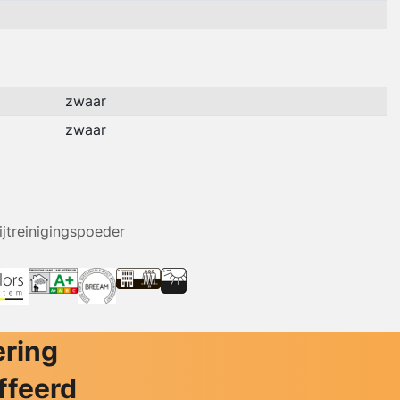
zwaar
zwaar
ijtreinigingspoeder
ering
ffeerd