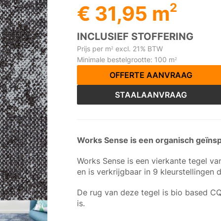
2
€ 31,95 m
INCLUSIEF STOFFERING
Prijs per m
excl. 21% BTW
2
Minimale bestelgrootte: 100 m
2
OFFERTE AANVRAAG
STAALAANVRAAG
Works Sense is een organisch geïnspi
Works Sense is een vierkante tegel va
en is verkrijgbaar in 9 kleurstellingen 
De rug van deze tegel is bio based CQ
is.