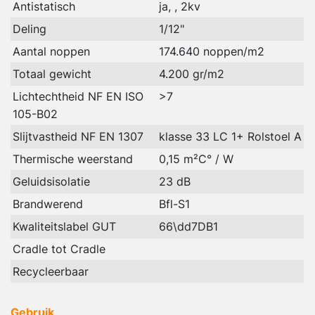
Antistatisch
ja, , 2kv
Deling
1/12"
Aantal noppen
174.640 noppen/m2
Totaal gewicht
4.200 gr/m2
Lichtechtheid NF EN ISO
>7
105-B02
Slijtvastheid NF EN 1307
klasse 33 LC 1+ Rolstoel A
Thermische weerstand
0,15 m²C° / W
Geluidsisolatie
23 dB
Brandwerend
Bfl-S1
Kwaliteitslabel GUT
66\dd7DB1
Cradle tot Cradle
Recycleerbaar
Gebruik