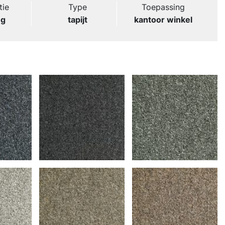
tie
Type
Toepassing
ng
tapijt
kantoor winkel