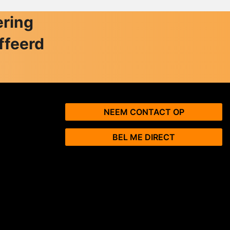
ering
ffeerd
NEEM CONTACT OP
BEL ME DIRECT