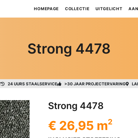
HOMEPAGE
COLLECTIE
UITGELICHT
AAN
Strong 4478
E
24 UURS STAALSERVICE
>30 JAAR PROJECTERVARING
LA
Strong 4478
2
€ 26,95 m