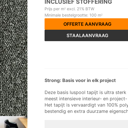
INCLUSIEF STOFFERING
Prijs per m
excl. 21% BTW
2
Minimale bestelgrootte: 100 m
2
OFFERTE AANVRAAG
STAALAANVRAAG
Strong: Basis voor in elk project
Deze basis luspool tapijt is ultra ster
meest intensieve interieur- en project
Het tapijt is vervaardigt van 100% p
bestendig en extra duurzame eigensc