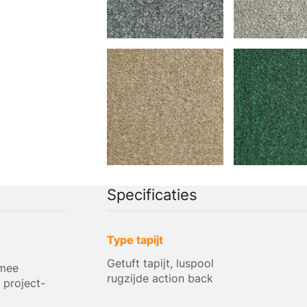
Specificaties
Type tapijt
Getuft tapijt, luspool
rmee
rugzijde action back
 project-