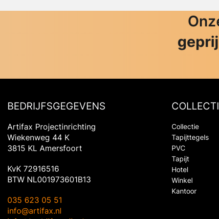
Onze
gepri
BEDRIJFSGEGEVENS
COLLECTI
Artifax Projectinrichting
Collectie
Wiekenweg 44 K
Tapijttegels
3815 KL Amersfoort
PVC
Tapijt
KvK 72916516
Hotel
BTW NL001973601B13
Winkel
Kantoor
035 623 05 51
info@artifax.nl