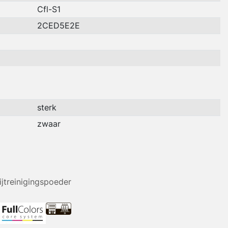
Cfl-S1
2CED5E2E
sterk
zwaar
ijtreinigingspoeder