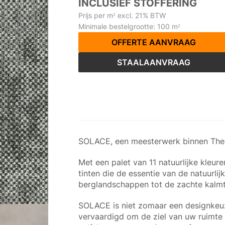
INCLUSIEF STOFFERING
Prijs per m
excl. 21% BTW
2
Minimale bestelgrootte: 100 m
2
OFFERTE AANVRAAG
STAALAANVRAAG
SOLACE, een meesterwerk binnen The R
Met een palet van 11 natuurlijke kleu
tinten die de essentie van de natuurli
berglandschappen tot de zachte kalmte
SOLACE is niet zomaar een designkeuze
vervaardigd om de ziel van uw ruimte t