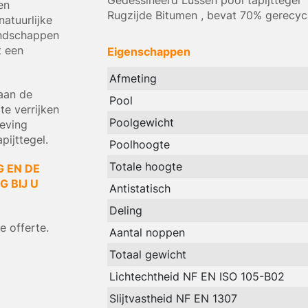
Gedessineerd Lussen pool tapijttegel
en
Rugzijde Bitumen , bevat 70% gerecyc
atuurlijke
andschappen
t een
Eigenschappen
Afmeting
aan de
Pool
te verrijken
Poolgewicht
geving
ijttegel.
Poolhoogte
Totale hoogte
G EN DE
 BIJ U
Antistatisch
Deling
 offerte.
Aantal noppen
Totaal gewicht
Lichtechtheid NF EN ISO 105-B02
Slijtvastheid NF EN 1307