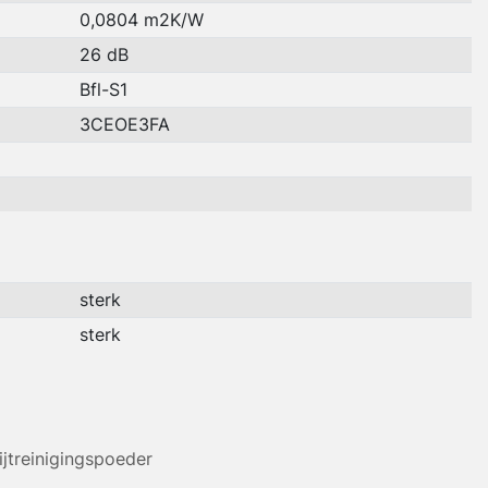
0,0804 m2K/W
26 dB
Bfl-S1
3CEOE3FA
sterk
sterk
ijtreinigingspoeder