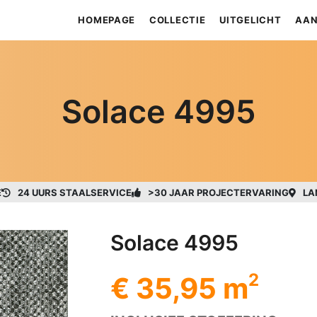
HOMEPAGE
COLLECTIE
UITGELICHT
AAN
Solace 4995
E
24 UURS STAALSERVICE
>30 JAAR PROJECTERVARING
LA
Solace 4995
2
€ 35,95 m