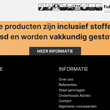
 producten zijn
inclusief stoff
jsd
en worden
vakkundig gesto
MEER INFORMATIE
E
INFORMATIE
Over ons
Referenties
Staal aanvragen
Onderhouds Advies
Contact
Algemene voorwaarden