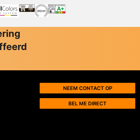
ering
ffeerd
NEEM CONTACT OP
BEL ME DIRECT