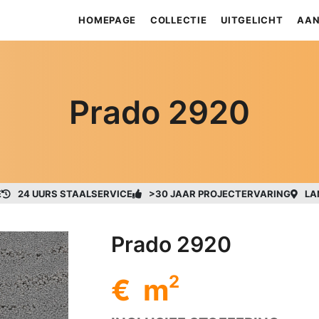
HOMEPAGE
COLLECTIE
UITGELICHT
AAN
Prado 2920
E
24 UURS STAALSERVICE
>30 JAAR PROJECTERVARING
LA
Prado 2920
2
€ m