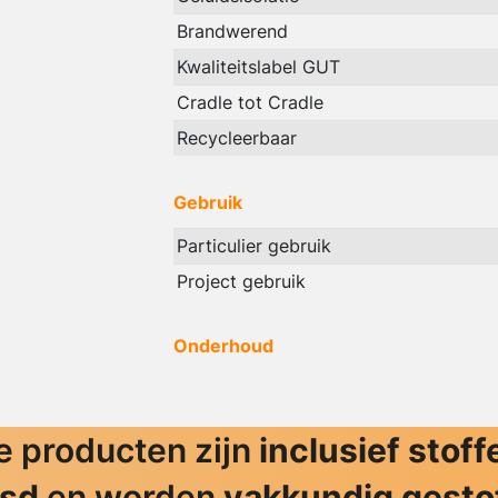
Brandwerend
Kwaliteitslabel GUT
Cradle tot Cradle
Recycleerbaar
Gebruik
Particulier gebruik
Project gebruik
Onderhoud
 producten zijn
inclusief stoff
jsd
en worden
vakkundig gesto