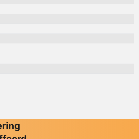
ering
ffeerd