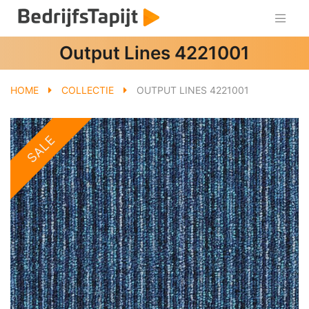
Output Lines 4221001
HOME
COLLECTIE
OUTPUT LINES 4221001
SALE