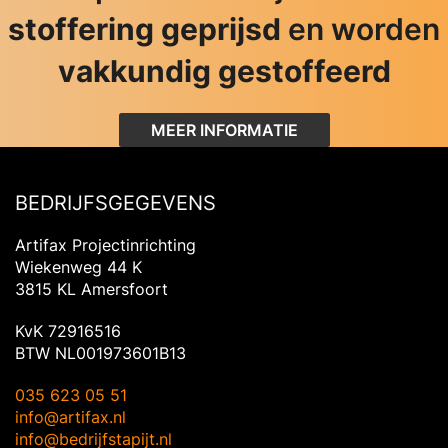
stoffering geprijsd
en worden
vakkundig gestoffeerd
MEER INFORMATIE
BEDRIJFSGEGEVENS
Artifax Projectinrichting
Wiekenweg 44 K
3815 KL Amersfoort
KvK 72916516
BTW NL001973601B13
035 623 05 51
info@artifax.nl
info@bedrijfstapijt.nl