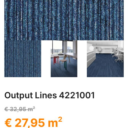
Output Lines 4221001
2
€ 32,95 m
2
€ 27,95 m