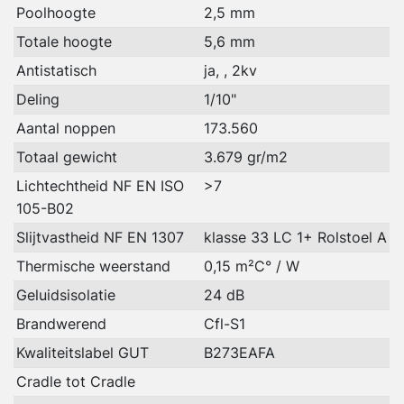
Poolhoogte
2,5 mm
Totale hoogte
5,6 mm
Antistatisch
ja, , 2kv
Deling
1/10"
Aantal noppen
173.560
Totaal gewicht
3.679 gr/m2
Lichtechtheid NF EN ISO
>7
105-B02
Slijtvastheid NF EN 1307
klasse 33 LC 1+ Rolstoel A
Thermische weerstand
0,15 m²C° / W
Geluidsisolatie
24 dB
Brandwerend
Cfl-S1
Kwaliteitslabel GUT
B273EAFA
Cradle tot Cradle