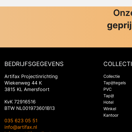
Onze
gepri
BEDRIJFSGEGEVENS
COLLECTI
Artifax Projectinrichting
Collectie
Wiekenweg 44 K
Tapijttegels
3815 KL Amersfoort
PVC
Tapijt
KvK 72916516
Hotel
BTW NL001973601B13
Winkel
Kantoor
035 623 05 51
info@artifax.nl