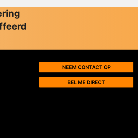
ering
ffeerd
NEEM CONTACT OP
BEL ME DIRECT