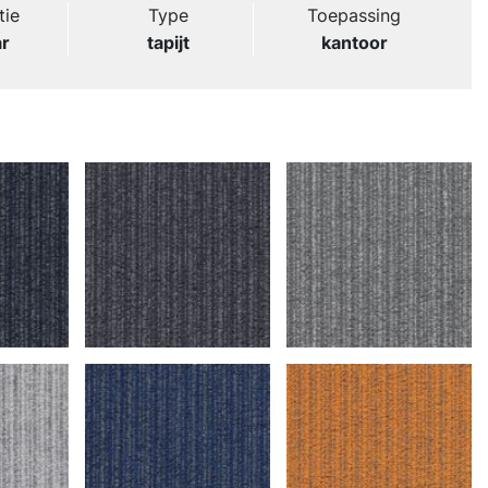
tie
Type
Toepassing
ar
tapijt
kantoor