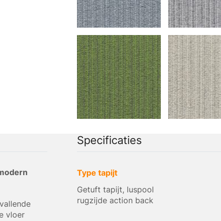
Specificaties
n modern
Type tapijt
Getuft tapijt, luspool
rugzijde action back
pvallende
e vloer