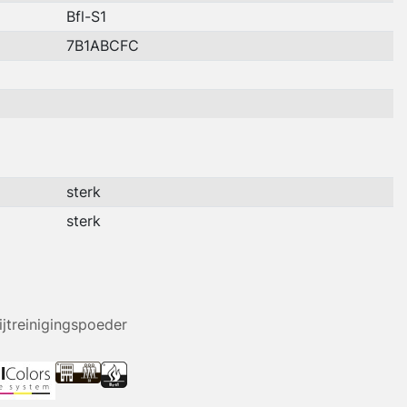
Bfl-S1
7B1ABCFC
sterk
sterk
ijtreinigingspoeder