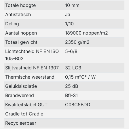
Totale hoogte
10 mm
Antistatisch
Ja
Deling
1/10
Aantal noppen
189000 noppen/m2
Totaal gewicht
2350 g/m2
Lichtechtheid NF EN ISO
5-6/8
105-B02
Slijtvastheid NF EN 1307
32 LC3
Thermische weerstand
0,15 m²C° / W
Geluidsisolatie
25 dB
Brandwerend
Bfl-S1
Kwaliteitslabel GUT
C08C5BDD
Cradle tot Cradle
Recycleerbaar