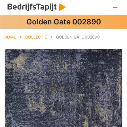
Golden Gate 002890
HOME
COLLECTIE
GOLDEN GATE 002890