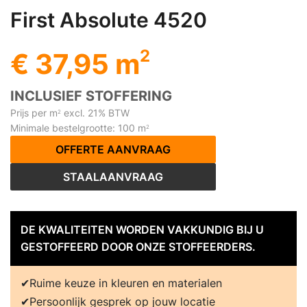
First Absolute 4520
2
€ 37,95 m
INCLUSIEF STOFFERING
Prijs per m
excl. 21% BTW
2
Minimale bestelgrootte: 100 m
2
OFFERTE AANVRAAG
STAALAANVRAAG
DE KWALITEITEN WORDEN VAKKUNDIG BIJ U
GESTOFFEERD DOOR ONZE STOFFEERDERS.
Ruime keuze in kleuren en materialen
Persoonlijk gesprek op jouw locatie