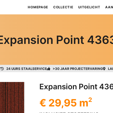
HOMEPAGE
COLLECTIE
UITGELICHT
AAN
Expansion Point 436
E
24 UURS STAALSERVICE
>30 JAAR PROJECTERVARING
LA
Expansion Point 43
2
€ 29,95 m