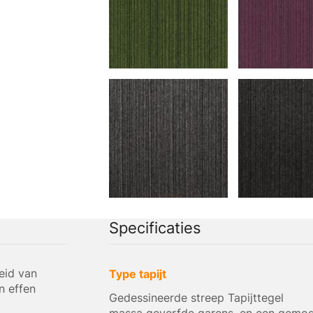
Specificaties
eid van
Type tapijt
n effen
Gedessineerde streep Tapijttegel