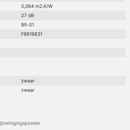
0,064 m2.K/W
27 dB
Bfl-S1
F6619831
zwaar
zwaar
ijtreinigingspoeder