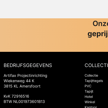
Onze
gepri
BEDRIJFSGEGEVENS
COLLECTI
Artifax Projectinrichting
Collectie
Wiekenweg 44 K
Tapijttegels
3815 KL Amersfoort
PVC
Tapijt
KvK 72916516
Hotel
BTW NL001973601B13
Winkel
Kantoor