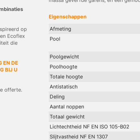
massa geverfde garens, en een gemodi
ombinaties
Eigenschappen
Afmeting
nspireerd op
een Ecoflex
Pool
teit die
Poolgewicht
G EN DE
Poolhoogte
 BIJ U
Totale hoogte
Antistatisch
 offerte.
Deling
Aantal noppen
Totaal gewicht
Lichtechtheid NF EN ISO 105-B02
Slijtvastheid NF EN 1307