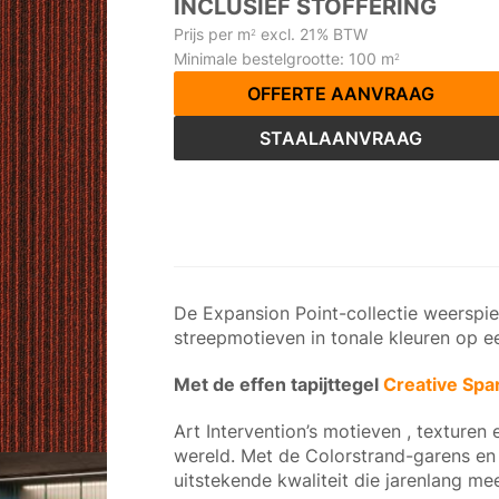
INCLUSIEF STOFFERING
Prijs per m
excl. 21% BTW
2
Minimale bestelgrootte: 100 m
2
OFFERTE AANVRAAG
STAALAANVRAAG
De Expansion Point-collectie weerspieg
streepmotieven in tonale kleuren op e
Met de effen tapijttegel
Creative Spa
Art Intervention’s motieven , texturen 
wereld. Met de Colorstrand-garens en
uitstekende kwaliteit die jarenlang me