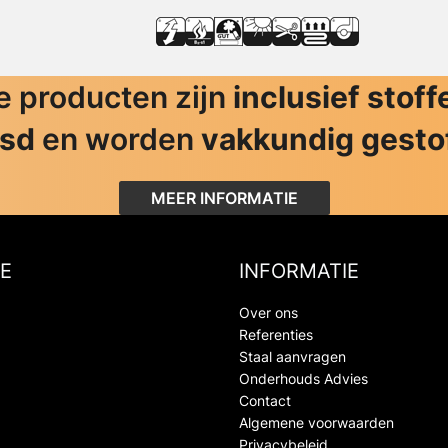
 producten zijn
inclusief stoff
jsd
en worden
vakkundig gesto
MEER INFORMATIE
E
INFORMATIE
Over ons
Referenties
Staal aanvragen
Onderhouds Advies
Contact
Algemene voorwaarden
Privacybeleid