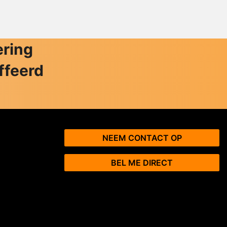
ering
ffeerd
NEEM CONTACT OP
BEL ME DIRECT