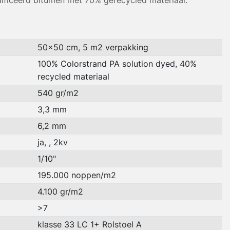
ficeerd bitumen met 70% gerecycled materiaal.
50x50 cm, 5 m2 verpakking
100% Colorstrand PA solution dyed, 40%
recycled materiaal
540 gr/m2
3,3 mm
6,2 mm
ja, , 2kv
1/10"
195.000 noppen/m2
4.100 gr/m2
>7
klasse 33 LC 1+ Rolstoel A