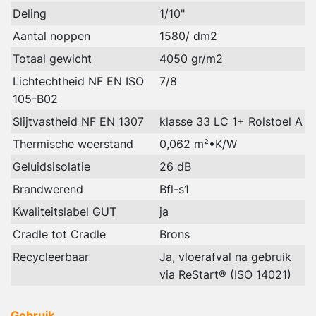
Deling
1/10"
Aantal noppen
1580/ dm2
Totaal gewicht
4050 gr/m2
Lichtechtheid NF EN ISO
7/8
105-B02
Slijtvastheid NF EN 1307
klasse 33 LC 1+ Rolstoel A
Thermische weerstand
0,062 m²•K/W
Geluidsisolatie
26 dB
Brandwerend
Bfl-s1
Kwaliteitslabel GUT
ja
Cradle tot Cradle
Brons
Recycleerbaar
Ja, vloerafval na gebruik
via ReStart® (ISO 14021)
Gebruik