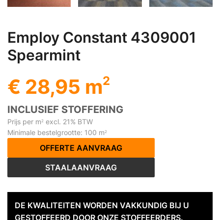
Employ Constant 4309001
Spearmint
2
€ 28,95 m
INCLUSIEF STOFFERING
Prijs per m
excl. 21% BTW
2
Minimale bestelgrootte: 100 m
2
OFFERTE AANVRAAG
STAALAANVRAAG
DE KWALITEITEN WORDEN VAKKUNDIG BIJ U
GESTOFFEERD DOOR ONZE STOFFEERDERS.