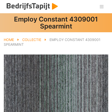
Employ Constant 4309001
Spearmint
HOME
COLLECTIE
EMPLOY CONSTANT 4309001
SPEARMINT