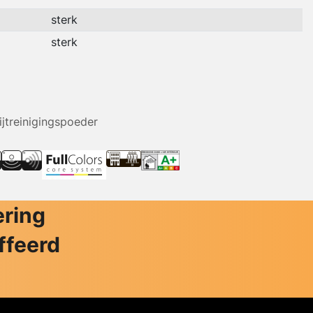
sterk
sterk
ijtreinigingspoeder
ering
ffeerd