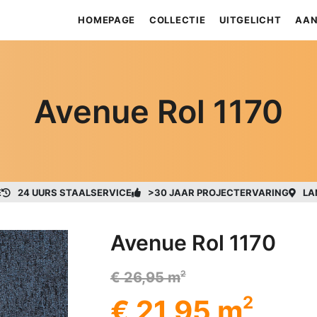
HOMEPAGE
COLLECTIE
UITGELICHT
AAN
Avenue Rol 1170
E
24 UURS STAALSERVICE
>30 JAAR PROJECTERVARING
LA
Avenue Rol 1170
2
€ 26,95 m
2
€ 21,95 m