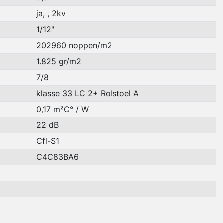
ja, , 2kv
1/12"
202960 noppen/m2
1.825 gr/m2
7/8
klasse 33 LC 2+ Rolstoel A
0,17 m²C° / W
22 dB
Cfl-S1
C4C83BA6