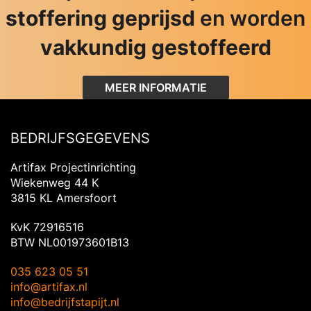
stoffering geprijsd
en worden
vakkundig gestoffeerd
MEER INFORMATIE
BEDRIJFSGEGEVENS
Artifax Projectinrichting
Wiekenweg 44 K
3815 KL Amersfoort
KvK 72916516
BTW NL001973601B13
035 623 05 51
info@artifax.nl
info@bedrijfstapijt.nl