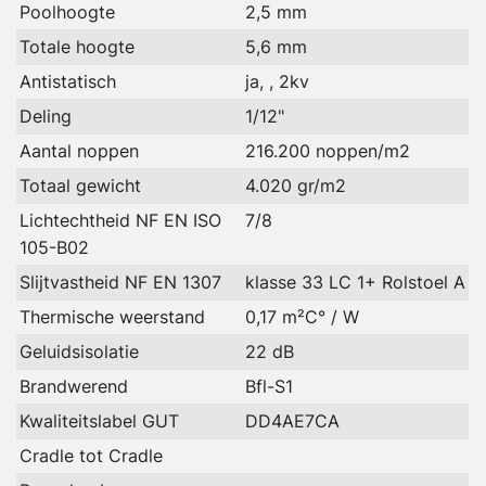
Poolhoogte
2,5 mm
Totale hoogte
5,6 mm
Antistatisch
ja, , 2kv
Deling
1/12"
Aantal noppen
216.200 noppen/m2
Totaal gewicht
4.020 gr/m2
Lichtechtheid NF EN ISO
7/8
105-B02
Slijtvastheid NF EN 1307
klasse 33 LC 1+ Rolstoel A
Thermische weerstand
0,17 m²C° / W
Geluidsisolatie
22 dB
Brandwerend
Bfl-S1
Kwaliteitslabel GUT
DD4AE7CA
Cradle tot Cradle