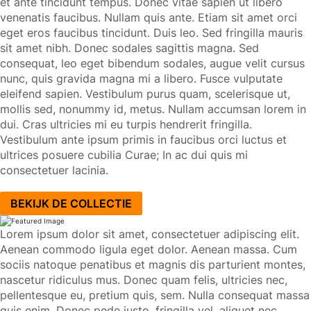
et ante tincidunt tempus. Donec vitae sapien ut libero
venenatis faucibus. Nullam quis ante. Etiam sit amet orci
eget eros faucibus tincidunt. Duis leo. Sed fringilla mauris
sit amet nibh. Donec sodales sagittis magna. Sed
consequat, leo eget bibendum sodales, augue velit cursus
nunc, quis gravida magna mi a libero. Fusce vulputate
eleifend sapien. Vestibulum purus quam, scelerisque ut,
mollis sed, nonummy id, metus. Nullam accumsan lorem in
dui. Cras ultricies mi eu turpis hendrerit fringilla.
Vestibulum ante ipsum primis in faucibus orci luctus et
ultrices posuere cubilia Curae; In ac dui quis mi
consectetuer lacinia.
BEKIJK DE COLLECTIE
Lorem ipsum dolor sit amet, consectetuer adipiscing elit.
Aenean commodo ligula eget dolor. Aenean massa. Cum
sociis natoque penatibus et magnis dis parturient montes,
nascetur ridiculus mus. Donec quam felis, ultricies nec,
pellentesque eu, pretium quis, sem. Nulla consequat massa
quis enim. Donec pede justo, fringilla vel, aliquet nec,