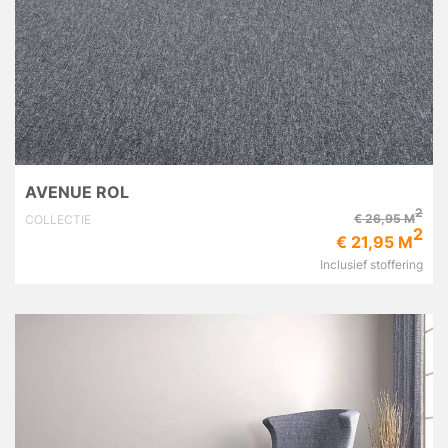
AVENUE ROL
2
€ 26,95 M
COLLECTIE
2
€ 21,95 M
Inclusief stoffering