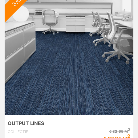
SALE
OUTPUT LINES
2
€ 32,95 M
COLLECTIE
2