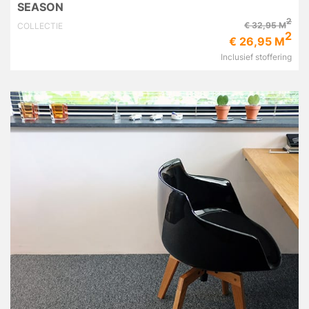
SEASON
2
€ 32,95 M
COLLECTIE
2
€ 26,95 M
Inclusief stoffering