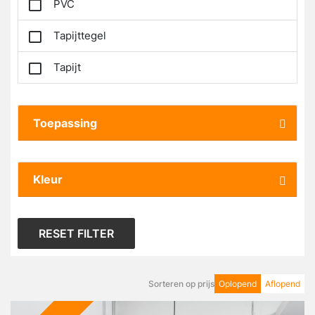
PVC
Tapijttegel
Tapijt
Toepassing
Kleur
RESET FILTER
Sorteren op prijs
Oplopend
Aflopend